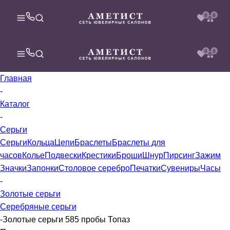
0
0
0
0
Главная
-
Каталог
-
Серьги
Серьги
Кольца
Цепи
Браслеты
Браслеты для
часов
Колье
Подвески
Крестики
Броши
Шнур
Пирсинг
Зажим
Значки
Запонки
Столовое серебро
Печатки
Сувениры
Часы
-
Золотые серьги
Серебряные серьги
-
Золотые серьги 585 пробы Топаз