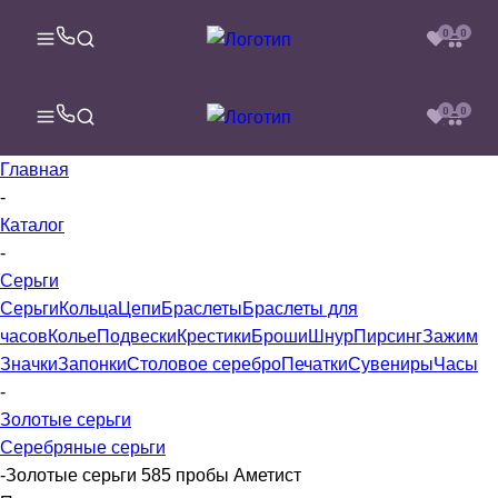
0
0
0
0
Главная
-
Каталог
-
Серьги
Серьги
Кольца
Цепи
Браслеты
Браслеты для
часов
Колье
Подвески
Крестики
Броши
Шнур
Пирсинг
Зажим
Значки
Запонки
Столовое серебро
Печатки
Сувениры
Часы
-
Золотые серьги
Серебряные серьги
-
Золотые серьги 585 пробы Аметист