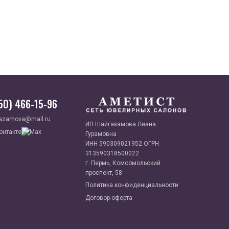
950) 466-15-96
azamova@mail.ru
ИП Шайгазамова Лиана
Гурамовна
ИНН 590309021952 ОГРН
313590318500022
г. Пермь, Комсомольский
проспект, 58
Политика конфиденциальности
Договор-оферта