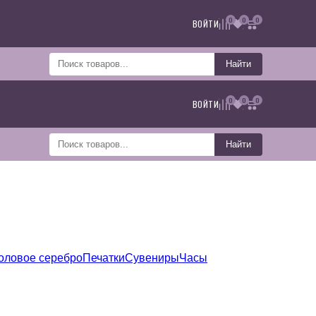
0
0
0
ВОЙТИ
Найти
0
0
0
ВОЙТИ
Найти
оловое серебро
Печатки
Сувениры
Часы