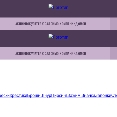
АКЦИИ
ПОКУПАТЕЛЮ
САЛОНЫ
О КОМПАНИИ
ДОМОЙ
АКЦИИ
ПОКУПАТЕЛЮ
САЛОНЫ
О КОМПАНИИ
ДОМОЙ
вески
Крестики
Броши
Шнур
Пирсинг
Зажим
Значки
Запонки
Ст