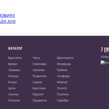
ЛОВИЯХ
АЙД ДЛЯ
КАТАЛОГ
7 (
shajg
Браслеты
Часы
Бриллианты
Броши
Сувениры
Изумруды
Зажимы
Запонки
Рубины
Кольца
Подвески
Сапфиры
Колье
Серьги
Жемчуг
Цепи
Крестики
Золото
Значки
Пирсинг
Платина
Печатки
Предметы
Серебро