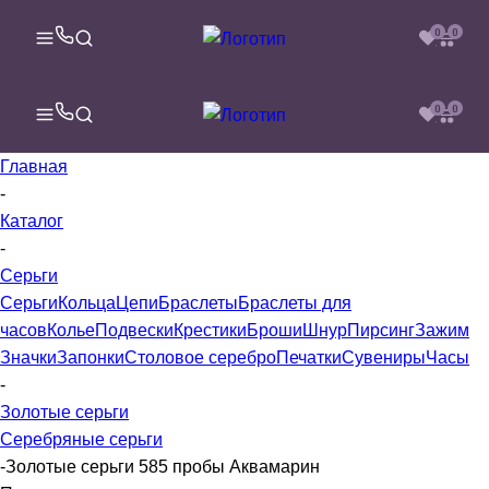
0
0
0
0
Главная
-
Каталог
-
Серьги
Серьги
Кольца
Цепи
Браслеты
Браслеты для
часов
Колье
Подвески
Крестики
Броши
Шнур
Пирсинг
Зажим
Значки
Запонки
Столовое серебро
Печатки
Сувениры
Часы
-
Золотые серьги
Серебряные серьги
-
Золотые серьги 585 пробы Аквамарин