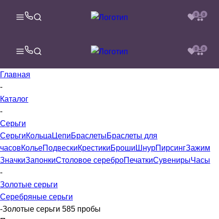
0
0
0
0
Главная
-
Каталог
-
Серьги
Серьги
Кольца
Цепи
Браслеты
Браслеты для
часов
Колье
Подвески
Крестики
Броши
Шнур
Пирсинг
Зажим
Значки
Запонки
Столовое серебро
Печатки
Сувениры
Часы
-
Золотые серьги
Серебряные серьги
-
Золотые серьги 585 пробы