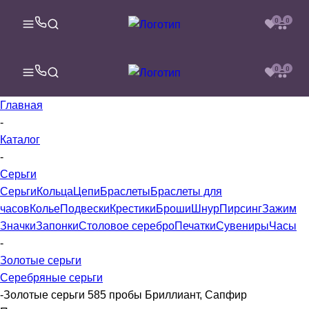
0
0
0
0
Главная
-
Каталог
-
Серьги
Серьги
Кольца
Цепи
Браслеты
Браслеты для
часов
Колье
Подвески
Крестики
Броши
Шнур
Пирсинг
Зажим
Значки
Запонки
Столовое серебро
Печатки
Сувениры
Часы
-
Золотые серьги
Серебряные серьги
-
Золотые серьги 585 пробы Бриллиант, Сапфир