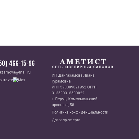
950) 466-15-96
azamova@mail.ru
ИП Шайгазамова Лиана
Гурамовна
ИНН 590309021952 ОГРН
313590318500022
г. Пермь, Комсомольский
проспект, 58
Политика конфиденциальности
Договор-оферта