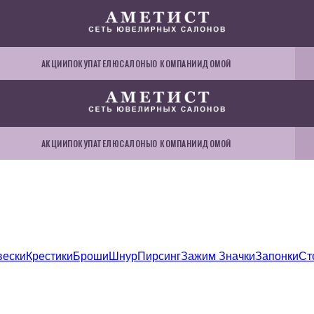
АКЦИИ
ПОКУПАТЕЛЮ
САЛОНЫ
О КОМПАНИИ
ДОМОЙ
АКЦИИ
ПОКУПАТЕЛЮ
САЛОНЫ
О КОМПАНИИ
ДОМОЙ
вески
Крестики
Броши
Шнур
Пирсинг
Зажим
Значки
Запонки
Ст