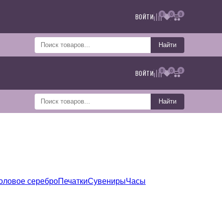
0
0
0
ВОЙТИ
Найти
0
0
0
ВОЙТИ
Найти
оловое серебро
Печатки
Сувениры
Часы