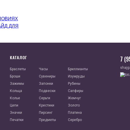
ЛОВИЯХ
АЙД ДЛЯ
КАТАЛОГ
7 (
shajg
Браслеты
Часы
Бриллианты
Броши
Сувениры
Изумруды
Зажимы
Запонки
Рубины
Кольца
Подвески
Сапфиры
Колье
Серьги
Жемчуг
Цепи
Крестики
Золото
Значки
Пирсинг
Платина
Печатки
Предметы
Серебро