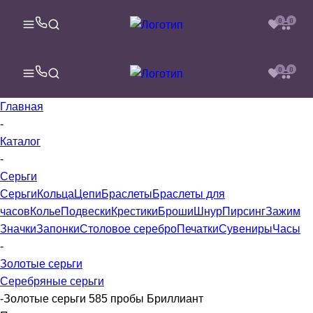
0
0
0
0
Главная
-
Каталог
-
Серьги
Серьги
Кольца
Цепи
Браслеты
Браслеты для
часов
Колье
Подвески
Крестики
Броши
Шнур
Пирсинг
Зажим
Значки
Запонки
Столовое серебро
Печатки
Сувениры
Часы
-
Золотые серьги
Серебряные серьги
-
Золотые серьги 585 пробы Бриллиант