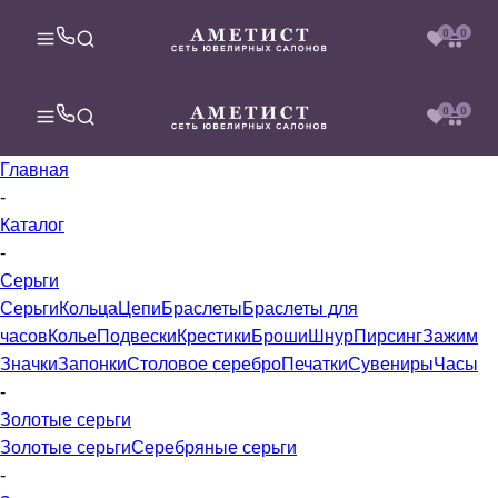
0
0
0
0
Главная
-
Каталог
-
Серьги
Серьги
Кольца
Цепи
Браслеты
Браслеты для
часов
Колье
Подвески
Крестики
Броши
Шнур
Пирсинг
Зажим
Значки
Запонки
Столовое серебро
Печатки
Сувениры
Часы
-
Золотые серьги
Золотые серьги
Серебряные серьги
-