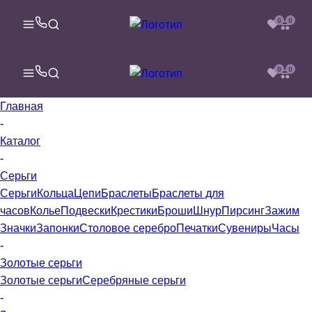
0
0
0
0
Главная
-
Каталог
-
Серьги
Серьги
Кольца
Цепи
Браслеты
Браслеты для
часов
Колье
Подвески
Крестики
Броши
Шнур
Пирсинг
Зажим
Значки
Запонки
Столовое серебро
Печатки
Сувениры
Часы
-
Золотые серьги
Золотые серьги
Серебряные серьги
-