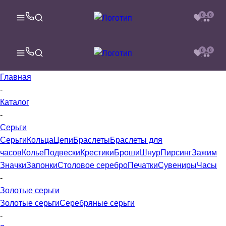
0
0
0
0
Главная
-
Каталог
-
Серьги
Серьги
Кольца
Цепи
Браслеты
Браслеты для
часов
Колье
Подвески
Крестики
Броши
Шнур
Пирсинг
Зажим
Значки
Запонки
Столовое серебро
Печатки
Сувениры
Часы
-
Золотые серьги
Золотые серьги
Серебряные серьги
-