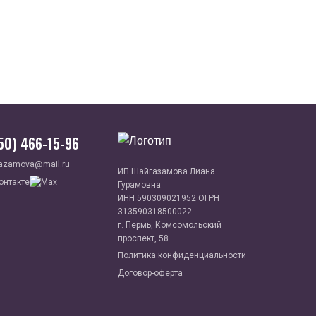
950) 466-15-96
azamova@mail.ru
ИП Шайгазамова Лиана
Гурамовна
ИНН 590309021952 ОГРН
313590318500022
г. Пермь, Комсомольский
проспект, 58
Политика конфиденциальности
Договор-оферта