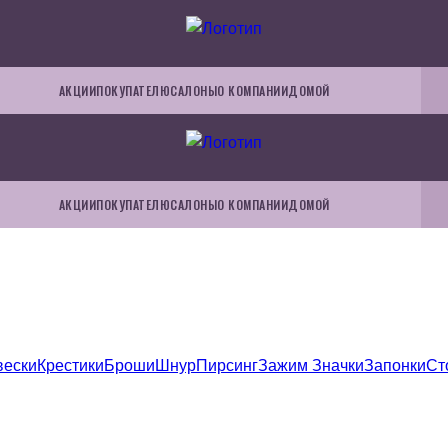
АКЦИИ
ПОКУПАТЕЛЮ
САЛОНЫ
О КОМПАНИИ
ДОМОЙ
АКЦИИ
ПОКУПАТЕЛЮ
САЛОНЫ
О КОМПАНИИ
ДОМОЙ
вески
Крестики
Броши
Шнур
Пирсинг
Зажим
Значки
Запонки
Ст