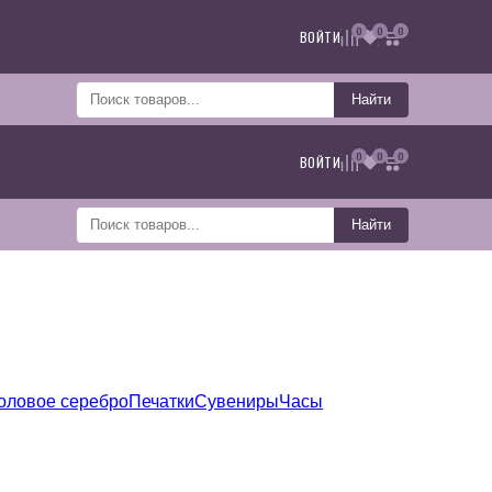
0
0
0
ВОЙТИ
Найти
0
0
0
ВОЙТИ
Найти
оловое серебро
Печатки
Сувениры
Часы