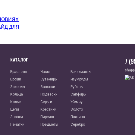
ЛОВИЯХ
АЙД ДЛЯ
КАТАЛОГ
7 (
shajg
Браслеты
Часы
Бриллианты
Броши
Сувениры
Изумруды
Зажимы
Запонки
Рубины
Кольца
Подвески
Сапфиры
Колье
Серьги
Жемчуг
Цепи
Крестики
Золото
Значки
Пирсинг
Платина
Печатки
Предметы
Серебро