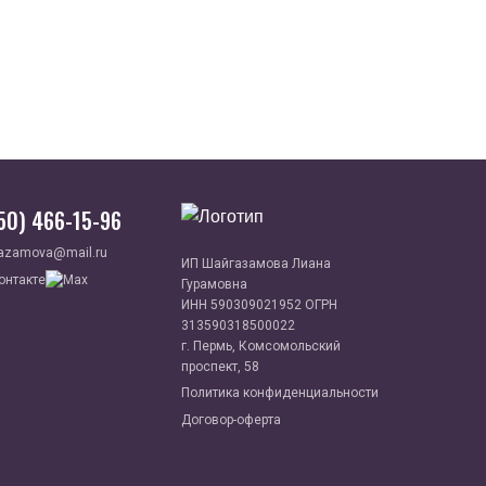
950) 466-15-96
azamova@mail.ru
ИП Шайгазамова Лиана
Гурамовна
ИНН 590309021952 ОГРН
313590318500022
г. Пермь, Комсомольский
проспект, 58
Политика конфиденциальности
Договор-оферта