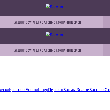
АКЦИИ
ПОКУПАТЕЛЮ
САЛОНЫ
О КОМПАНИИ
ДОМОЙ
АКЦИИ
ПОКУПАТЕЛЮ
САЛОНЫ
О КОМПАНИИ
ДОМОЙ
вески
Крестики
Броши
Шнур
Пирсинг
Зажим
Значки
Запонки
Ст