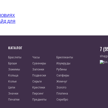
ЛОВИЯХ
АЙД ДЛЯ
КАТАЛОГ
7 (
shajg
Браслеты
Часы
Бриллианты
Броши
Сувениры
Изумруды
Зажимы
Запонки
Рубины
Кольца
Подвески
Сапфиры
Колье
Серьги
Жемчуг
Цепи
Крестики
Золото
Значки
Пирсинг
Платина
Печатки
Предметы
Серебро