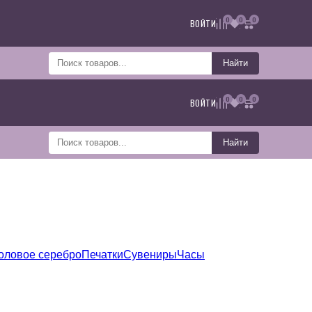
0
0
0
ВОЙТИ
Найти
0
0
0
ВОЙТИ
Найти
оловое серебро
Печатки
Сувениры
Часы