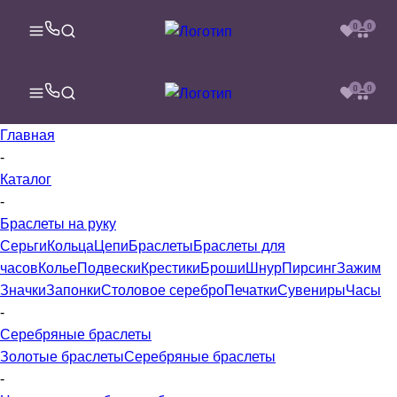
0
0
0
0
Главная
-
Каталог
-
Браслеты на руку
Серьги
Кольца
Цепи
Браслеты
Браслеты для
часов
Колье
Подвески
Крестики
Броши
Шнур
Пирсинг
Зажим
Значки
Запонки
Столовое серебро
Печатки
Сувениры
Часы
-
Серебряные браслеты
Золотые браслеты
Серебряные браслеты
-