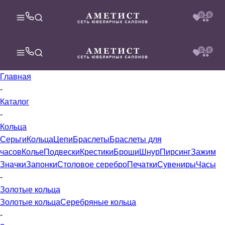
0
0
0
0
Главная
-
Каталог
-
Кольца
Серьги
Кольца
Цепи
Браслеты
Браслеты для
часов
Колье
Подвески
Крестики
Броши
Шнур
Пирсинг
Зажим
Значки
Запонки
Столовое серебро
Печатки
Сувениры
Часы
-
Золотые кольца
Золотые кольца
Серебряные кольца
-