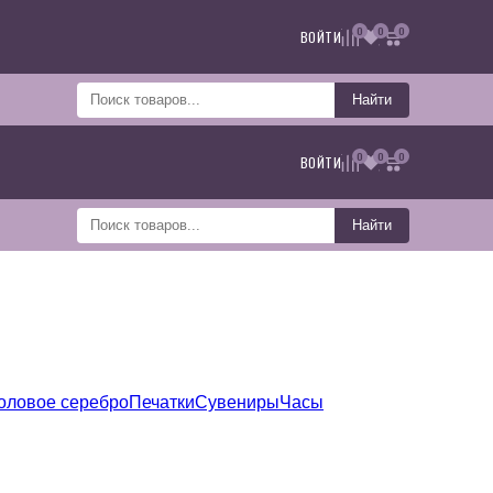
0
0
0
ВОЙТИ
Найти
0
0
0
ВОЙТИ
Найти
оловое серебро
Печатки
Сувениры
Часы