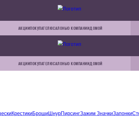
АКЦИИ
ПОКУПАТЕЛЮ
САЛОНЫ
О КОМПАНИИ
ДОМОЙ
АКЦИИ
ПОКУПАТЕЛЮ
САЛОНЫ
О КОМПАНИИ
ДОМОЙ
вески
Крестики
Броши
Шнур
Пирсинг
Зажим
Значки
Запонки
Ст