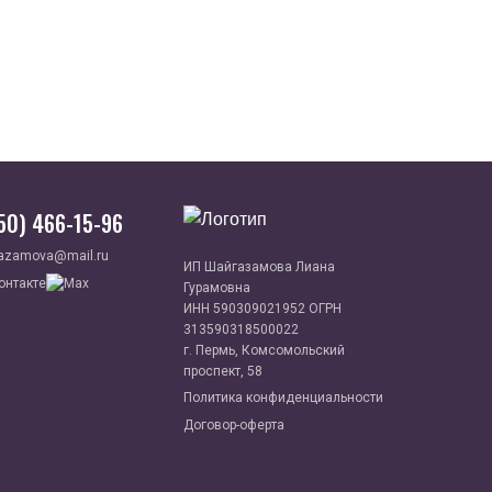
950) 466-15-96
azamova@mail.ru
ИП Шайгазамова Лиана
Гурамовна
ИНН 590309021952 ОГРН
313590318500022
г. Пермь, Комсомольский
проспект, 58
Политика конфиденциальности
Договор-оферта