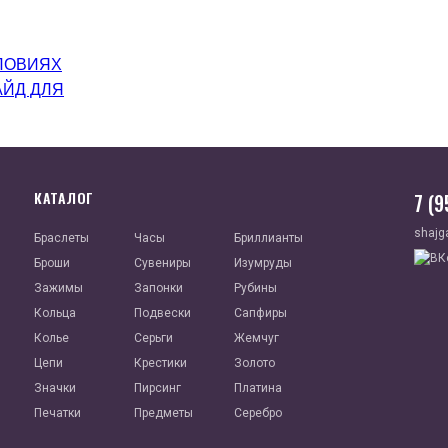
ЛОВИЯХ
АЙД ДЛЯ
КАТАЛОГ
7 (
shajg
Браслеты
Часы
Бриллианты
Броши
Сувениры
Изумруды
Зажимы
Запонки
Рубины
Кольца
Подвески
Сапфиры
Колье
Серьги
Жемчуг
Цепи
Крестики
Золото
Значки
Пирсинг
Платина
Печатки
Предметы
Серебро