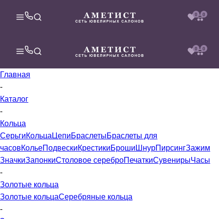
0
0
0
0
Главная
-
Каталог
-
Кольца
Серьги
Кольца
Цепи
Браслеты
Браслеты для
часов
Колье
Подвески
Крестики
Броши
Шнур
Пирсинг
Зажим
Значки
Запонки
Столовое серебро
Печатки
Сувениры
Часы
-
Золотые кольца
Золотые кольца
Серебряные кольца
-