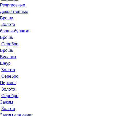
Религиозные
Декоративные
Броши
Золото
броши-булавки
Брошь
Серебро
Брошь
Булавка
Шнур
Золото
Серебро
Пирсинг
Золото
Серебро
Зажим
Золото
Зажим для денег