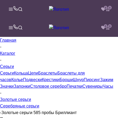
0
0
0
0
Главная
-
Каталог
-
Серьги
Серьги
Кольца
Цепи
Браслеты
Браслеты для
часов
Колье
Подвески
Крестики
Броши
Шнур
Пирсинг
Зажим
Значки
Запонки
Столовое серебро
Печатки
Сувениры
Часы
-
Золотые серьги
Серебряные серьги
-
Золотые серьги 585 пробы Бриллиант